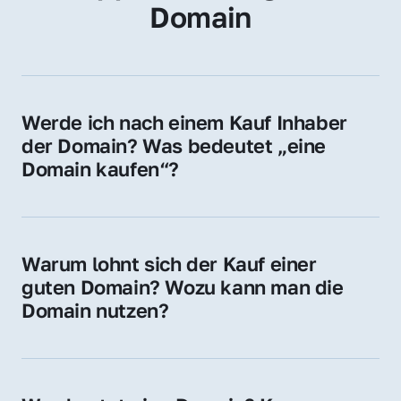
Domain
Werde ich nach einem Kauf Inhaber 
der Domain? Was bedeutet „eine 
Domain kaufen“?
Ja, Sie werden der offizielle Domain-Inhaber. 
Sie erhalten alle Rechte zur Nutzung, 
Verwaltung oder Weiterveräußerung der 
Warum lohnt sich der Kauf einer 
Domain.
guten Domain? Wozu kann man die 
Domain nutzen?
Eine starke Domain steigert Sichtbarkeit, 
Vertrauen und Markenwert. Nutzen Sie sie 
für Ihre Website, Weiterleitung, E-Mail-