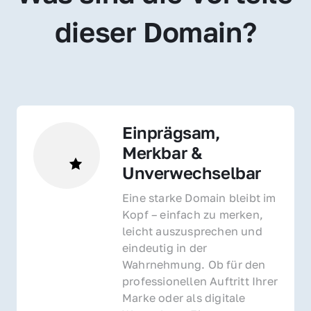
dieser Domain?
Einprägsam, 
Merkbar & 
Unverwechselbar
Eine starke Domain bleibt im 
Kopf – einfach zu merken, 
leicht auszusprechen und 
eindeutig in der 
Wahrnehmung. Ob für den 
professionellen Auftritt Ihrer 
Marke oder als digitale 