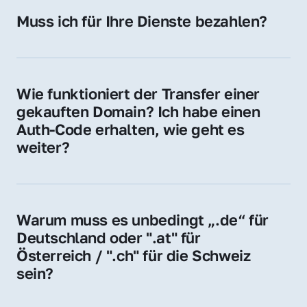
Hosting-Anbieter) fallen geringe laufende 
Muss ich für Ihre Dienste bezahlen?
Gebühren an. Diese bewegen sich für .de 
Nein, bei uns zahlen Sie nur den Kaufpreis 
Domains bei ca. 5€ / Jahr
der Domain – ohne zusätzliche Vermittlungs- 
oder Servicegebühren.
Wie funktioniert der Transfer einer 
gekauften Domain? Ich habe einen 
Auth-Code erhalten, wie geht es 
weiter?
Mit dem Auth-Code beauftragen Sie Ihren 
Provider, die Domain zu übernehmen. Gerne 
begleiten wir Sie bei diesem einfachen und 
Warum muss es unbedingt „.de“ für 
schnellen Prozess.
Deutschland oder ".at" für 
Österreich / ".ch" für die Schweiz 
sein?
Diese Endungen stehen für regionale 