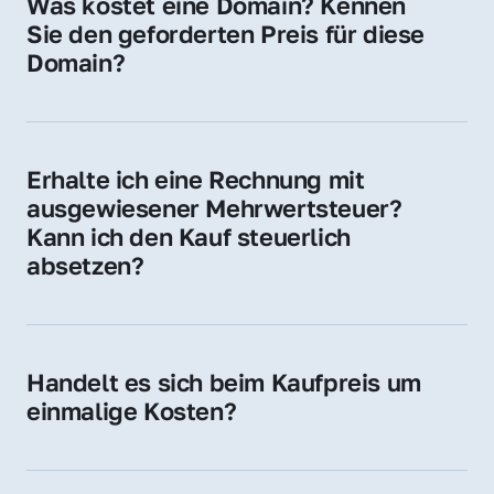
Was kostet eine Domain? Kennen 
Adressen oder als digitale Investition.
Sie den geforderten Preis für diese 
Domain?
Der Preis variiert je nach Domain. Für diese 
Domain liegt ein konkreter Kaufpreis vor – 
kontaktieren Sie uns gerne für ein 
Erhalte ich eine Rechnung mit 
unverbindliches Angebot.
ausgewiesener Mehrwertsteuer? 
Kann ich den Kauf steuerlich 
absetzen?
Ja, Sie erhalten eine Rechnung mit MwSt. 
Für Unternehmen ist der Kauf in der Regel 
steuerlich absetzbar.
Handelt es sich beim Kaufpreis um 
einmalige Kosten?
Ja. Der Kaufpreis ist einmalig. Nur beim 
späteren Betrieb der Domain (z. B. beim 